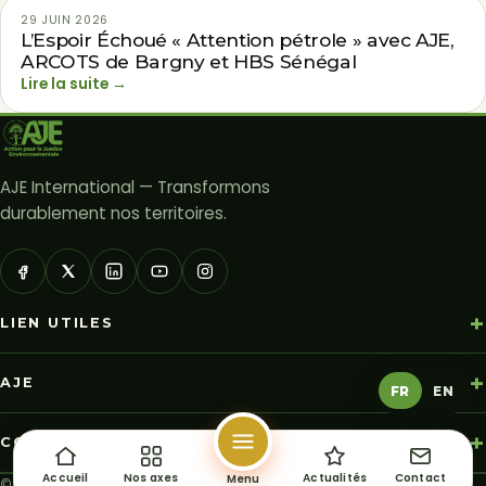
29 JUIN 2026
ACTUALITÉS
L’Espoir Échoué « Attention pétrole » avec AJE,
ARCOTS de Bargny et HBS Sénégal
Lire la suite →
AJE International — Transformons
durablement nos territoires.
LIEN UTILES
Nos axes d'intervention
AJE
FR
EN
Actualités
A propos
Ressources
CONTACT
Mediatheque
Actualités
Accueil
Nos axes
Actualités
Contact
Menu
Siège Social Liberté 6, Dakar, Sénégal
© 2026 AJE — Action pour la Justice Environnementale · Dakar,